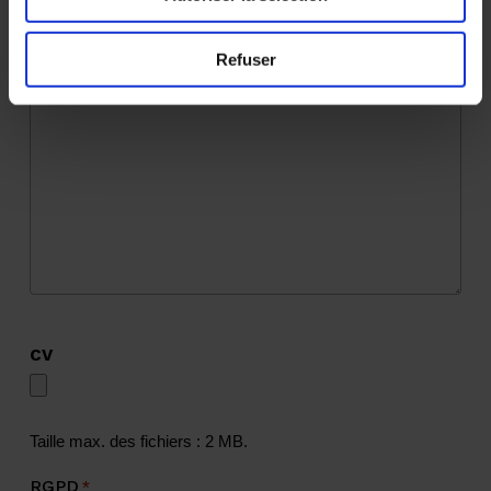
Refuser
CV
Taille max. des fichiers : 2 MB.
RGPD
*