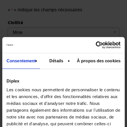
«
» indique les champs nécessaires
*
Civilité
Mme
Prénom
*
Consentement
Détails
À propos des cookies
Diplex
Nom
*
Les cookies nous permettent de personnaliser le contenu
et les annonces, d'offrir des fonctionnalités relatives aux
médias sociaux et d'analyser notre trafic. Nous
partageons également des informations sur l'utilisation de
Téléphone
*
notre site avec nos partenaires de médias sociaux, de
publicité et d'analyse, qui peuvent combiner celles-ci
Votre panier est vide.