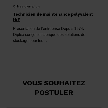
de
Offres d'emplois
maintenance
Technicien de maintenance polyvalent
polyvalent
H/F
H/F
Présentation de l’entreprise Depuis 1974,
Diplex conçoit et fabrique des solutions de
stockage pour les…
VOUS SOUHAITEZ
POSTULER