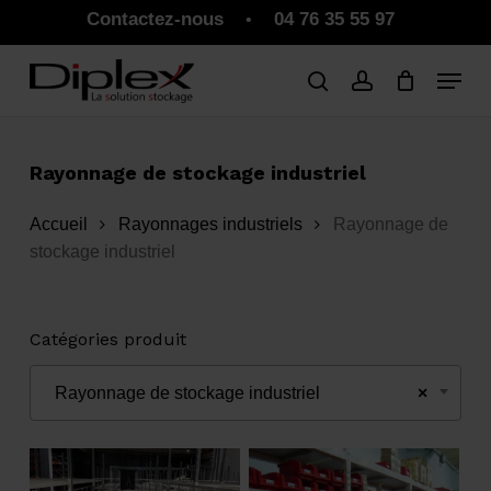
Skip
Contactez-nous
04 76 35 55 97
•
to
Close
Panier
Cart
main
Close
content
Menu
Rayonnage de stockage industriel
Accueil
Rayonnages industriels
Rayonnage de
stockage industriel
Catégories produit
Rayonnage de stockage industriel
×