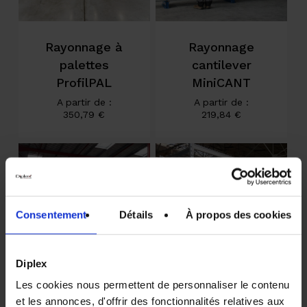
Rayonnage à
Rayonnage
palettes
cantilever
ProfilPAL
MiniCANT
A partir de :
A partir de :
350,79
€
219,84
€
Consentement
Détails
À propos des cookies
Diplex
Les cookies nous permettent de personnaliser le contenu
Rayonnage
Rayonnage
et les annonces, d'offrir des fonctionnalités relatives aux