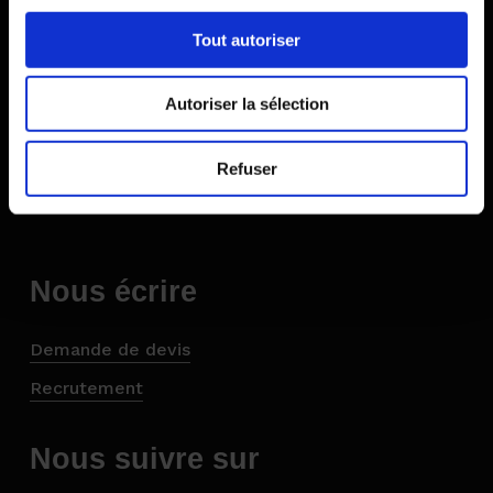
Nous rencontrer
Tout autoriser
Siège Social & Usine:
DIPLEX – Zone d’activité La Pichatière – BP 14
Autoriser la sélection
– 38430 MOIRANS
Refuser
Tel : 04 76 35 55 97
Fax : 04 76 35 31 18
Nous écrire
Demande de devis
Recrutement
Nous suivre sur