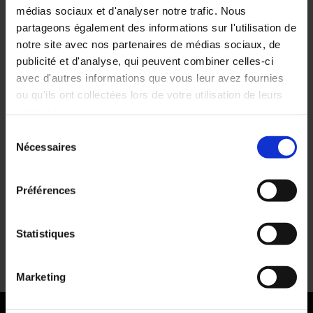
cantilever
d’occasion
médias sociaux et d'analyser notre trafic. Nous
partageons également des informations sur l'utilisation de
ProfilCANT
notre site avec nos partenaires de médias sociaux, de
publicité et d'analyse, qui peuvent combiner celles-ci
Votre panier est vide.
avec d'autres informations que vous leur avez fournies
ou qu'ils ont collectées lors de votre utilisation de leurs
services.
Voir les produits
Sélection
Nécessaires
du
consentement
Préférences
Rayonnage à
Statistiques
pneus
A partir de :
74,06
€
Marketing