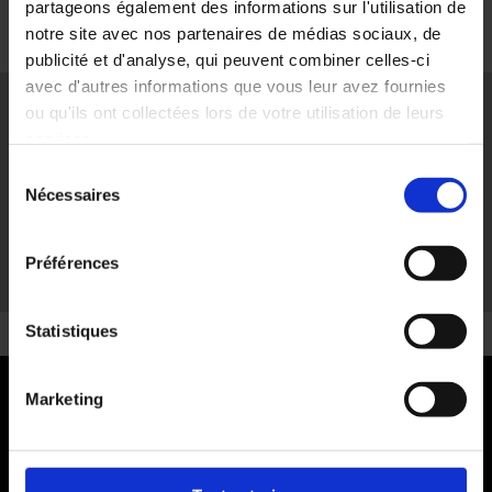
partageons également des informations sur l'utilisation de
notre site avec nos partenaires de médias sociaux, de
publicité et d'analyse, qui peuvent combiner celles-ci
Votre panier est vide.
avec d'autres informations que vous leur avez fournies
ou qu'ils ont collectées lors de votre utilisation de leurs
services.
Voir les produits
Demandez
votre
devis
Sélection
Nécessaires
du
Demande de devis
consentement
Préférences
Statistiques
Nous rencontrer
Marketing
Siège Social & Usine:
DIPLEX – Zone d’activité La Pichatière – BP 14