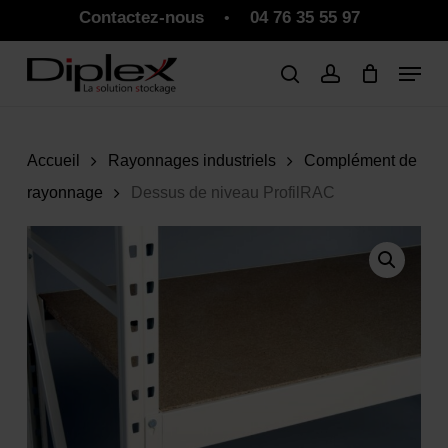
Skip
Contactez-nous
04 76 35 55 97
•
to
Close
Panier
Cart
main
Close
content
Menu
Accueil
Rayonnages industriels
Complément de
rayonnage
Dessus de niveau ProfilRAC