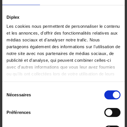
Diplex
PLATELAGE FILS VENDU
Les cookies nous permettent de personnaliser le contenu
et les annonces, d'offrir des fonctionnalités relatives aux
EN LIGNE
médias sociaux et d'analyser notre trafic. Nous
partageons également des informations sur l'utilisation de
notre site avec nos partenaires de médias sociaux, de
publicité et d'analyse, qui peuvent combiner celles-ci
Votre panier est vide.
Largeur
Nombre
avec d'autres informations que vous leur avez fournies
des
et largeur
ou qu'ils ont collectées lors de votre utilisation de leurs
lisses
des
services.
Voir les produits
panneaux
Sélection
Nécessaires
du
1800 et
2
consentement
1900
panneaux
Préférences
mm
880 mm
2200 et
2