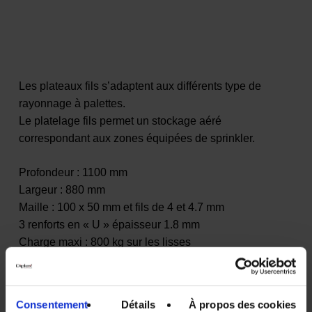
Les plateaux fils s’adaptent aux différents type de
rayonnage à palettes.
Le platelage fils permet un stockage aéré
correspondant aux zones équipées de sprinkler.
Profondeur : 1100 mm
Largeur : 880 mm
Maille : 100 x 50 mm et fils de 4 et 4.7 mm
3 renforts en « U » épaisseur 1.8 mm
Charge maxi : 800 kg sur les lisses
Finition électrozinguée.
Utilisation en intérieur. Pour une utilisation en extérieur,
Consentement
Détails
À propos des cookies
nous conseillons les
plateaux caillebotis
.