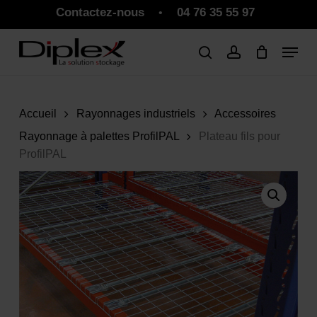
Skip
Contactez-nous
04 76 35 55 97
•
to
Close
Panier
Cart
main
Close
content
Menu
Accueil
Rayonnages industriels
Accessoires
Rayonnage à palettes ProfilPAL
Plateau fils pour
ProfilPAL