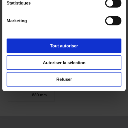
Statistiques
2300
panneaux
mm
1080 mm
Marketing
2700
3
mm
panneaux
880 mm
Tout autoriser
3200 et
3
3300
panneaux
Autoriser la sélection
mm
1080 mm
Refuser
3600
4
mm
panneaux
880 mm