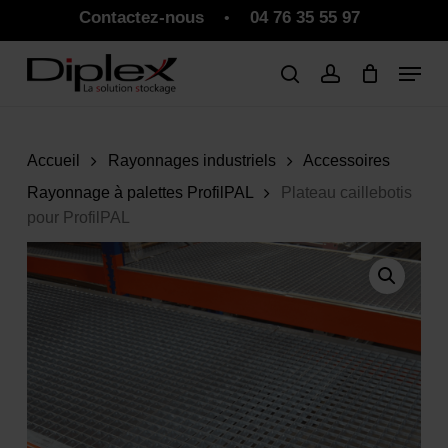
Skip
Contactez-nous
04 76 35 55 97
•
to
Close
Panier
Cart
main
Close
content
Menu
Accueil
Rayonnages industriels
Accessoires
Rayonnage à palettes ProfilPAL
Plateau caillebotis
pour ProfilPAL