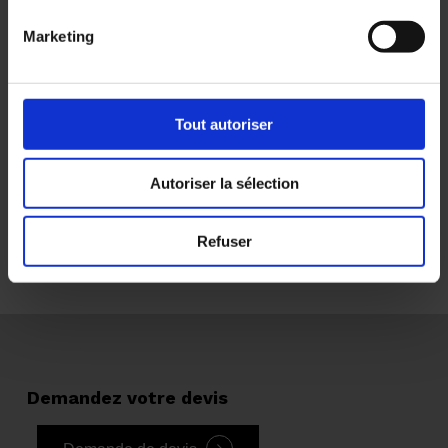
890 mm
Marketing
3200 et
3
3300
panneaux
mm
1090 mm
Tout autoriser
3600
4
Autoriser la sélection
mm
panneaux
890 mm
Refuser
Demandez
votre
devis