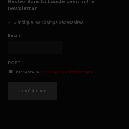
Restez dans la boucle avec notre
newsletter
«
» indique les champs nécessaires
*
Email
*
RGPD
*
J’accepte la
politique de confidentialité
.
Sous-total (HT) :
0,00
€