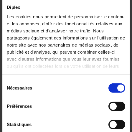
Diplex
Les cookies nous permettent de personnaliser le contenu
et les annonces, d'offrir des fonctionnalités relatives aux
Largeur
Nombre
médias sociaux et d'analyser notre trafic. Nous
des
et largeur
partageons également des informations sur l'utilisation de
lisses
des
notre site avec nos partenaires de médias sociaux, de
panneaux
publicité et d'analyse, qui peuvent combiner celles-ci
caillebotis
Votre panier est vide.
avec d'autres informations que vous leur avez fournies
ou qu'ils ont collectées lors de votre utilisation de leurs
1800 et
2
services.
1900
panneaux
Voir les produits
mm
890 mm
Sélection
Nécessaires
du
2200 et
2
consentement
2300
panneaux
Préférences
mm
1090 mm
2700
3
Statistiques
mm
panneaux