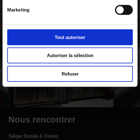
Marketing
Tout autoriser
Autoriser la sélection
Article suivant
Des aménagements d'envergure dans ce
nouvel entrepôt
Refuser
Nous rencontrer
Siège Social & Usine: