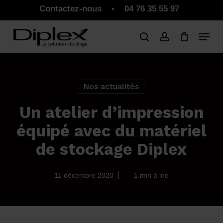
Skip
Contactez-nous
04 76 35 55 97
•
to
Close
Panier
Cart
main
Close
content
Menu
Nos actualités
Un atelier d’impression
équipé avec du matériel
de stockage Diplex
11 décembre 2020
1 min à lire