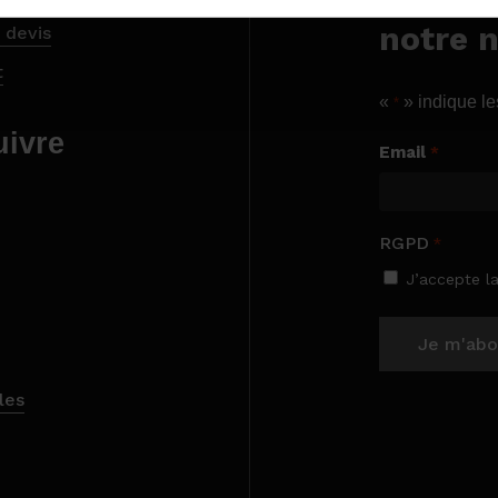
notre 
 devis
t
«
» indique l
*
uivre
Email
*
RGPD
*
J’accepte l
evis
les