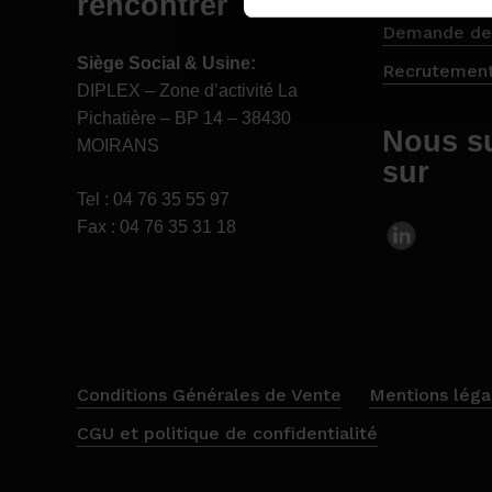
rencontrer
Demande de
Siège Social & Usine:
Recrutemen
DIPLEX – Zone d’activité La
Pichatière – BP 14 – 38430
Nous s
MOIRANS
sur
Tel : 04 76 35 55 97
Fax : 04 76 35 31 18
Demandez
votre
d
Conditions Générales de Vente
Mentions léga
CGU et politique de confidentialité