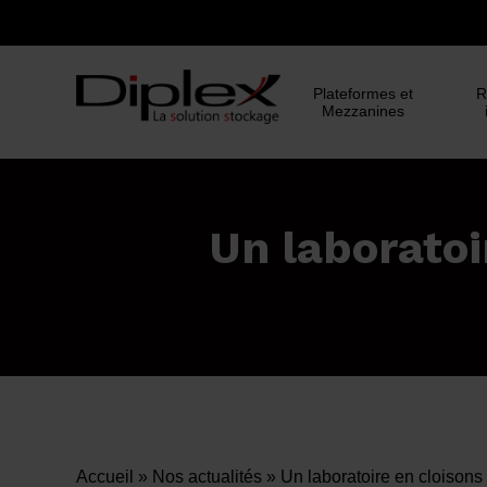
Skip
to
main
Plateformes et
R
content
Mezzanines
Un laboratoi
Accueil
»
Nos actualités
»
Un laboratoire en cloisons