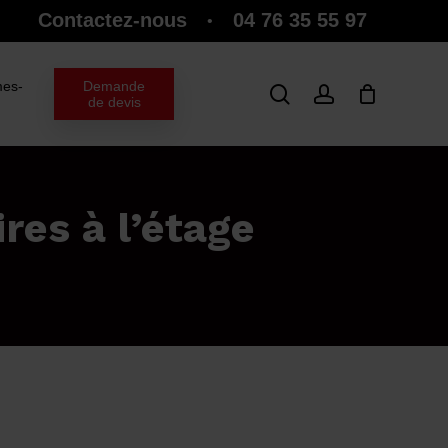
Contactez-nous
04 76 35 55 97
•
Close
Cart
es-
Demande
search
account
de devis
res à l’étage