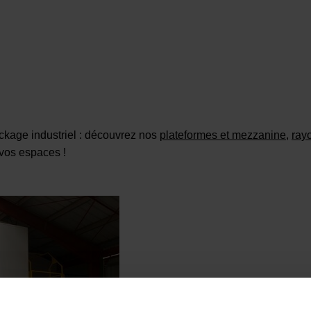
ockage industriel : découvrez nos
plateformes et mezzanine
,
ray
vos espaces !