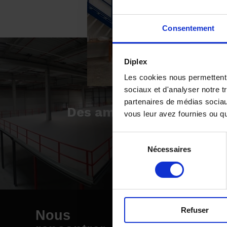
Consentement
Diplex
Les cookies nous permettent d
sociaux et d'analyser notre t
Artic
partenaires de médias sociaux
Des aménagements d'en
vous leur avez fournies ou qu'
dans ce nouvel 
Sélection
Nécessaires
du
consentement
Refuser
Nous
Nous éc