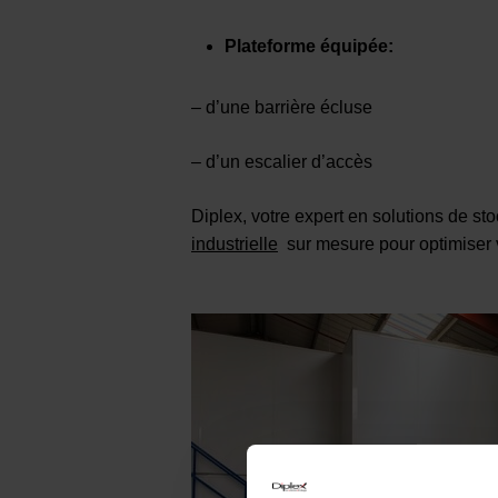
Plateforme équipée:
– d’une barrière écluse
– d’un escalier d’accès
Diplex, votre expert en solutions de st
industrielle
sur mesure pour optimiser 