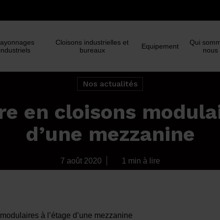
Panier
ayonnages
Cloisons industrielles et
Qui somm
Equipement
industriels
bureaux
nous
Nos actualités
re en cloisons modulai
d’une mezzanine
7 août 2020
1 min à lire
 modulaires à l’étage d’une mezzanine