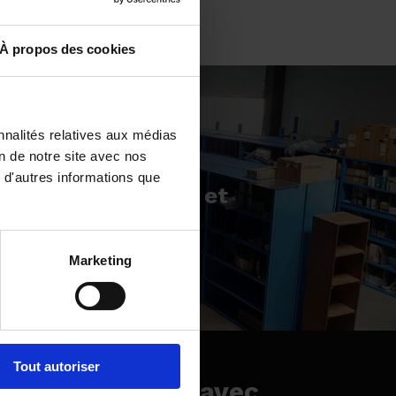
À propos des cookies
Votre panier est vide.
nnalités relatives aux médias
Voir les produits
on de notre site avec nos
ant
 d'autres informations que
tion de cantilever et
ge tôlé
Marketing
Tout autoriser
 dans la boucle avec