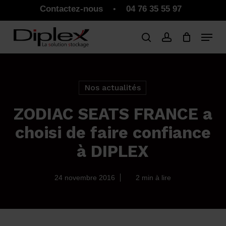
Skip
Contactez-nous
04 76 35 55 97
•
to
Close
Panier
Cart
main
Close
content
Menu
Nos actualités
ZODIAC SEATS FRANCE a
choisi de faire confiance
à DIPLEX
24 novembre 2016
2 min à lire