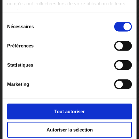
ou qu'ils ont collectées lors de votre utilisation de leurs
services.
Article précédent
Voir les produits
Sélection
Meilleurs voeux pour cette nouvelle année
Nécessaires
du
2017 !
consentement
Préférences
Statistiques
Marketing
Article suivant
Plateforme de stockage
Tout autoriser
Demandez
votre
devis
Autoriser la sélection