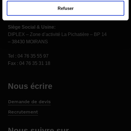
Demande de devis
Refuser
Nous rencontrer
Siège Social & Usine:
DIPLEX – Zone d’activité La Pichatière – BP 14
– 38430 MOIRANS
Tel : 04 76 35 55 97
Fax : 04 76 35 31 18
Nous écrire
Demande de devis
Recrutement
Nous suivre sur