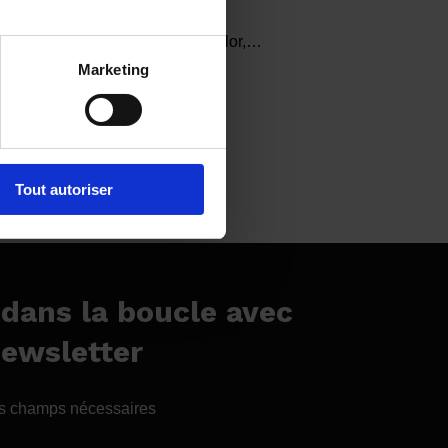
 vidi viciLorem ipsum sit amet Dolor,…
Marketing
Tout autoriser
 dans la boucle avec
newsletter
es champs nécessaires