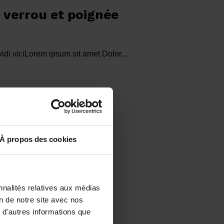
e verrou et poignée
 vidi viciLorem ipsum sit amet Dolor,…
À propos des cookies
Votre panier est vide.
nnalités relatives aux médias
Voir les produits
on de notre site avec nos
 d'autres informations que
vert