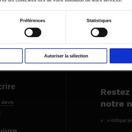
Lorem ipsum sit amet Dolor, alea jacta est, veni
Préférences
Statistiques
27 avril 2022
Autoriser la sélection
rire
Restez
notre 
 devis
t
«
» indique l
*
uivre