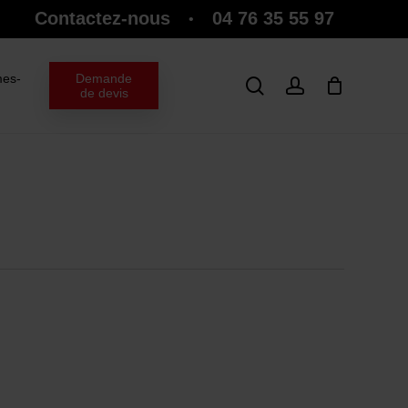
Contactez-nous
04 76 35 55 97
•
Close
Cart
es-
Demande
search
account
de devis