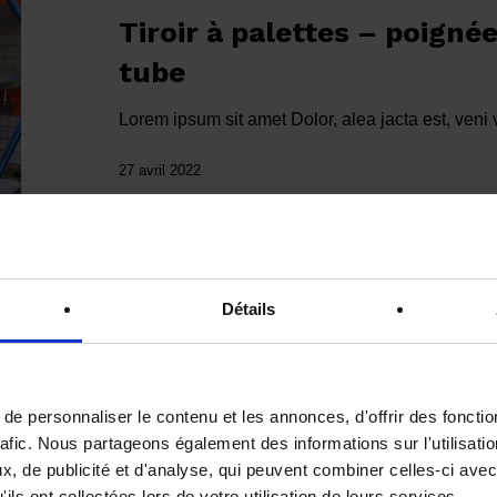
poignée
Tiroir à palettes – poigné
verrou
et
tube
poignée
tube
Lorem ipsum sit amet Dolor, alea jacta est, veni
27 avril 2022
Détails
Rayonnage
cantilever
couvert
e personnaliser le contenu et les annonces, d'offrir des fonctio
rafic. Nous partageons également des informations sur l'utilisati
Cas clients
Commerce
, de publicité et d'analyse, qui peuvent combiner celles-ci avec
Rayonnage cantilever cou
ils ont collectées lors de votre utilisation de leurs services.