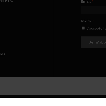
Email
*
RGPD
*
J’accepte l
les
Sous-total (HT) 
Voir
Continue
e, rayonnage et