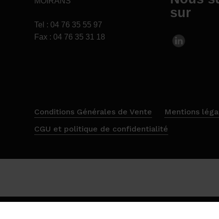
MOIRANS
sur
Tel : 04 76 35 55 97
Fax : 04 76 35 31 18
Conditions Générales de Vente
Mentions léga
CGU et politique de confidentialité
© 2026 Diplex, fabricant Français de plateforme industriell