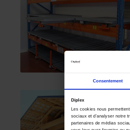
Consentement
Diplex
Les cookies nous permettent d
sociaux et d'analyser notre t
partenaires de médias sociaux
vous leur avez fournies ou qu'