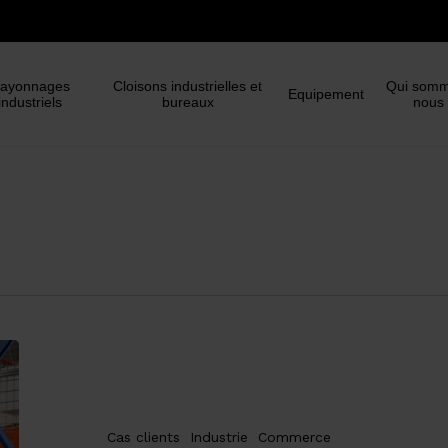
Panier
ayonnages
Cloisons industrielles et
Qui somm
Equipement
industriels
bureaux
nous
Tiroir
à
palettes
–
Cas clients
Industrie
Commerce