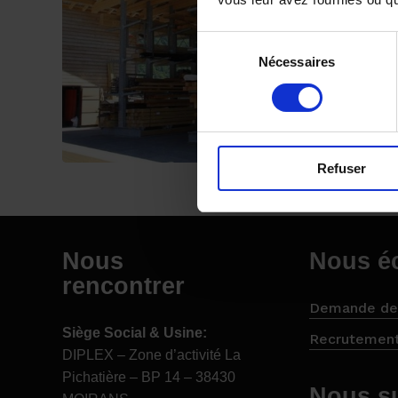
Sélection
Nécessaires
du
consentement
Refuser
Nous
Nous éc
rencontrer
Demande de
Siège Social & Usine:
Recrutemen
DIPLEX – Zone d’activité La
Pichatière – BP 14 – 38430
Nous s