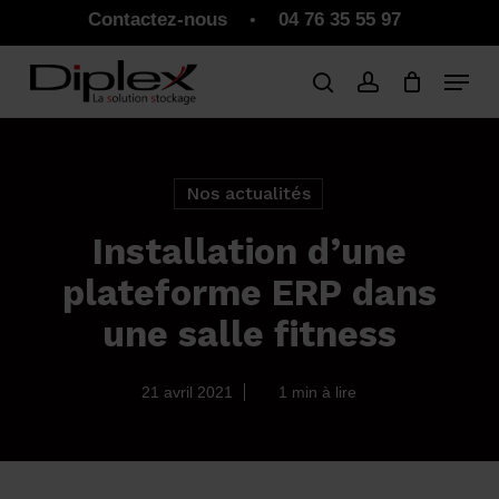
Skip
Contactez-nous
04 76 35 55 97
•
to
Close
Panier
Cart
main
Close
content
Menu
Nos actualités
Installation d’une
plateforme ERP dans
une salle fitness
21 avril 2021
1 min à lire