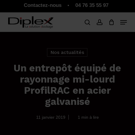
Skip
Contactez-nous
04 76 35 55 97
•
to
Close
Panier
Cart
main
Close
content
Menu
Nos actualités
Un entrepôt équipé de
rayonnage mi-lourd
ProfilRAC en acier
galvanisé
11 janvier 2019
1 min à lire